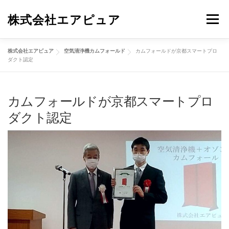
コ
株式会社エアピュア
メニュ
ン
テ
ン
株式会社エアピュア
空気清浄機カムフォールド
カムフォールドが京都スマートプロ
紫外線技術
オゾン技術
マイナスイオン
ダクト認定
ツ
へ
ス
カムフォールドが京都スマートプロ
設計開発受託
空気清浄機
会社概要
お問い合わせ
キ
ダクト認定
ッ
プ