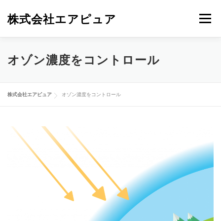
コ
株式会社エアピュア
メニュ
ン
テ
ン
紫外線技術
オゾン技術
マイナスイオン
オゾン濃度をコントロール
ツ
へ
ス
設計開発受託
空気清浄機
会社概要
お問い合わせ
株式会社エアピュア
オゾン濃度をコントロール
キ
ッ
プ